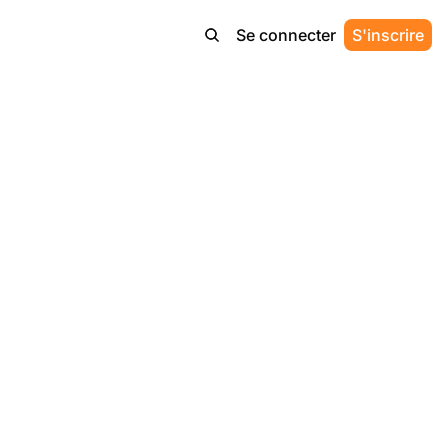
Se connecter
S'inscrire
́lérer 
iale redéfinit les 
t américain 
que le passage 
erce automatisé.