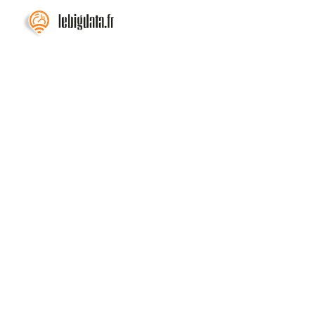
Home
Posts
PayPal mise 
PayPal m
le shopp
L'irruption des age
ambitions de PayPal.
s'empare de l'amont
d'une simple logiqu
Bastien L.
Jan 23, 2026